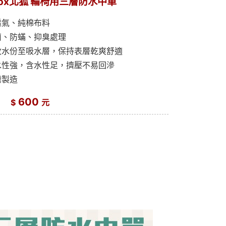
hFox北狐 輪椅用三層防水中單
透氣、純棉布料
菌、防蟎、抑臭處理
收水份至吸水層，保持表層乾爽舒適
水性強，含水性足，擠壓不易回滲
灣製造
600
$
元