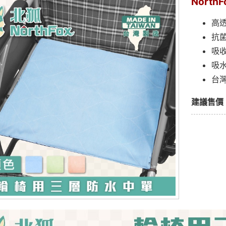
Nort
高
抗
吸
吸
台
建議售價