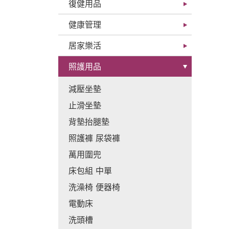
復健用品
健康管理
居家樂活
照護用品
減壓坐墊
止滑坐墊
背墊抬腿墊
照護褲 尿袋褲
萬用圍兜
床包組 中單
洗澡椅 便器椅
電動床
洗頭槽