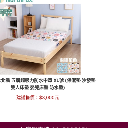
Fox北狐 五層超吸力防水中單 XL號 (保潔墊 沙發墊
雙人床墊 嬰兒床墊 防水墊)
建議售價：
$
3,000
元