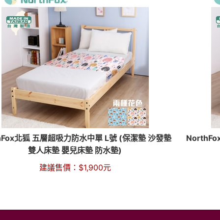
thFox北狐 五層超吸力防水中單 L號 (保潔墊 沙發墊
North
雙人床墊 嬰兒床墊 防水墊)
建議售價：
$
1,900
元