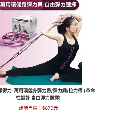
ly顧得力-萬用環健身彈力帶/彈力繩/拉力帶 (革命
性設計 自由彈力選擇)
建議售價：
$
870
元