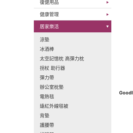
復健用品
健康管理
居家樂活
涼墊
冰酒棒
太空記憶枕 高彈力枕
拐杖 助行器
彈力帶
辦公室枕墊
Goo
電熱毯
遠紅外線毯被
背墊
護腰帶