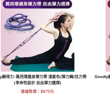
dly顧得力-萬用環健身彈力帶 淺紫色/彈力繩/拉力帶
Good
(革命性設計 自由彈力選擇)
建議售價：
$
870
元