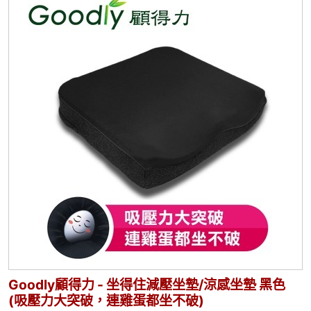
Goodly顧得力 - 坐得住減壓坐墊/涼感坐墊 黑色
(吸壓力大突破，連雞蛋都坐不破)