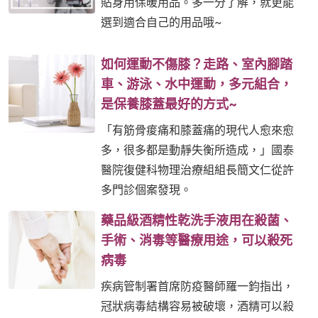
貼身用保暖用品。多一分了解，就更能
選到適合自己的用品哦~
如何運動不傷膝？走路、室內腳踏
車、游泳、水中運動，多元組合，
是保養膝蓋最好的方式~
「有筋骨痠痛和膝蓋痛的現代人愈來愈
多，很多都是動靜失衡所造成，」國泰
醫院復健科物理治療組組長簡文仁從許
多門診個案發現。
藥品級酒精性乾洗手液用在殺菌、
手術、消毒等醫療用途，可以殺死
病毒
疾病管制署首席防疫醫師羅一鈞指出，
冠狀病毒結構容易被破壞，酒精可以殺