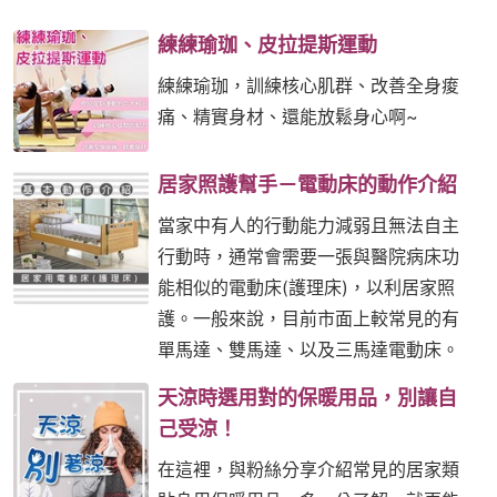
練練瑜珈、皮拉提斯運動
練練瑜珈，訓練核心肌群、改善全身痠
痛、精實身材、還能放鬆身心啊~
居家照護幫手－電動床的動作介紹
當家中有人的行動能力減弱且無法自主
行動時，通常會需要一張與醫院病床功
能相似的電動床(護理床)，以利居家照
護。一般來說，目前市面上較常見的有
單馬達、雙馬達、以及三馬達電動床。
天涼時選用對的保暖用品，別讓自
己受涼！
在這裡，與粉絲分享介紹常見的居家類